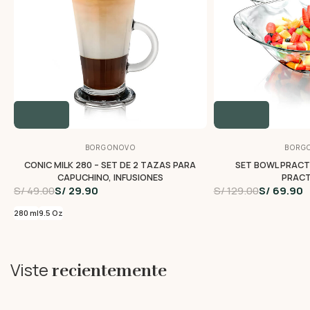
BORGONOVO
BORG
CONIC MILK 280 – SET DE 2 TAZAS PARA
SET BOWL PRACTI
CAPUCHINO, INFUSIONES
PRACT
S/ 49.00
S/ 29.90
S/ 129.00
S/ 69.90
280 ml
9.5 Oz
Viste
recientemente