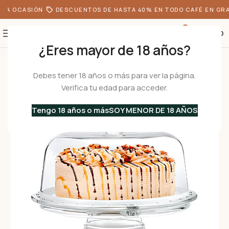
DA OCASIÓN
DESCUENTOS DE HASTA 40% EN TODO CAFÉ EN GRA
0
S/
0.00
¿Eres mayor de 18 años?
Inicio
•
Menaje
•
Porta Tortas
•
PALLADIO 6in1 – Porta torta multifuncio
Debes tener 18 años o más para ver la página.
Verifica tu edad para acceder.
Tengo 18 años o más
SOY MENOR DE 18 AÑOS