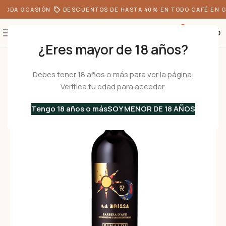
TODA OCASIÓN
DESCUENTOS DE HASTA 40% EN TODO CAFÉ EN G
0
S/
0.00
¿Eres mayor de 18 años?
Inicio
•
Vinos Italianos
•
Vinos Tintos
•
LA BRICCA – BARBERA D’ASTI Supe
Debes tener 18 años o más para ver la página.
Verifica tu edad para acceder.
Tengo 18 años o más
SOY MENOR DE 18 AÑOS