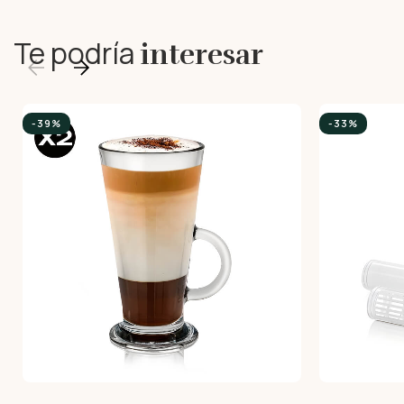
Te podría
interesar
-39%
-33%