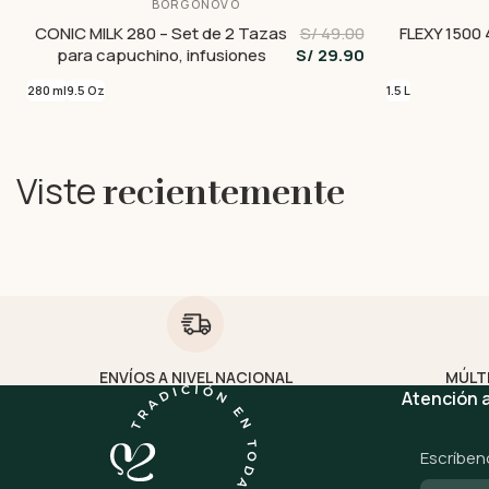
BORGONOVO
CONIC MILK 280 – Set de 2 Tazas
S/ 49.00
FLEXY 1500 
para capuchino, infusiones
S/ 29.90
280 ml
9.5 Oz
1.5 L
Viste
recientemente
ENVÍOS A NIVEL NACIONAL
MÚLT
Atención a
Escríben