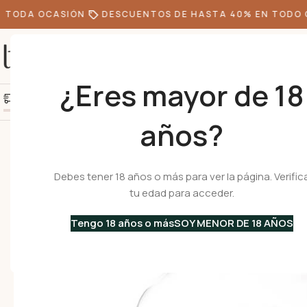
TODA OCASIÓN
DESCUENTOS DE HASTA 40% EN TODO CA
¿Eres mayor de 18
+10k de clientes felice
Agrega S/300.00 más y obtén envío gratis
años?
Inicio
•
Menaje
•
Frascos de Vidrio
•
SUPERBLOCK 3100 ml – Frasco de V
Debes tener 18 años o más para ver la página. Verific
tu edad para acceder.
Tengo 18 años o más
SOY MENOR DE 18 AÑOS