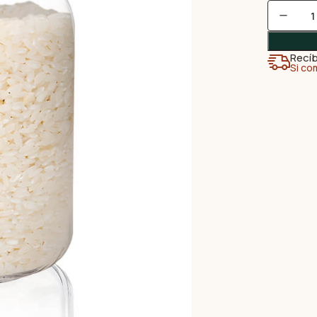
Recíb
Si co