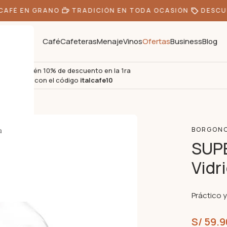
FÉ EN GRANO
TRADICIÓN EN TODA OCASIÓN
DESCUEN
Café
Cafeteras
Menaje
Vinos
Ofertas
Business
Blog
Obtén 10% de descuento en la 1ra
s
compra con el código
italcafe10
idrio
a
BORGON
SUPE
Vidr
Práctico 
S/
59.9