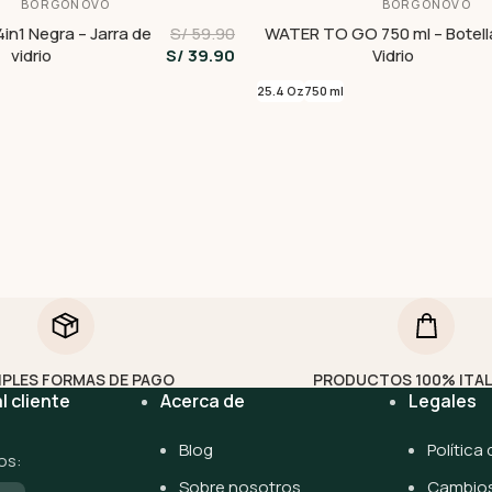
BORGONOVO
BORGONOVO
4in1 Negra – Jarra de
S/ 59.90
WATER TO GO 750 ml – Botell
vidrio
S/ 39.90
Vidrio
25.4 Oz
750 ml
IPLES FORMAS DE PAGO
PRODUCTOS 100% ITA
l cliente
Acerca de
Legales
Blog
Política
os:
Sobre nosotros
Cambios