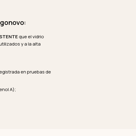
orgonovo:
ISTENTE
que el vidrio
ilizados y a la alta
egistrada en pruebas de
enol A);