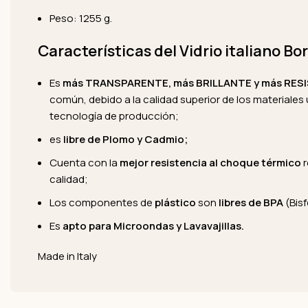
Peso: 1255 g.
Características del Vidrio italiano B
Es
más TRANSPARENTE, más BRILLANTE y más RES
común, debido a la calidad superior de los materiales ut
tecnología de producción;
es
libre de Plomo y Cadmio;
Cuenta con la
mejor resistencia al choque térmico
r
calidad;
Los componentes de
plástico
son
libres de BPA
(Bisf
Es
apto para Microondas y Lavavajillas.
Made in Italy