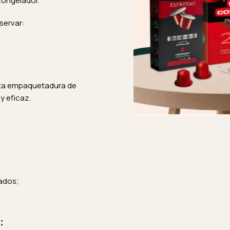
 congelador.
servar:
usta empaquetadura de
 y eficaz.
ados;
: