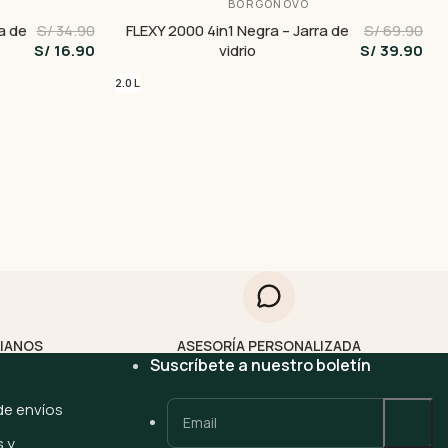
BORGONOVO
a de
S/ 34.90
FLEXY 2000 4in1 Negra – Jarra de
S/ 69.90
S/ 16.90
vidrio
S/ 39.90
2.0 L
2
LIANOS
ASESORÍA PERSONALIZADA
Suscríbete a nuestro boletín
 de envíos
 y