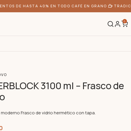
TOS DE HASTA 40% EN TODO CAFÉ EN GRANO
TRADICIÓ
0
OVO
RBLOCK 3100 ml – Frasco de
io
y moderno Frasco de vidrio hermético con tapa.
0