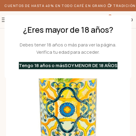
SCUENTOS DE HASTA 40% EN TODO CAFÉ EN GRANO
TRADICIÓN 
0
S/
0.00
¿Eres mayor de 18 años?
Inicio
•
Menaje
•
Vasos
•
ALIGHIERI 250 Cefalú – Set de 3 Vasos
Debes tener 18 años o más para ver la página.
Verifica tu edad para acceder.
Tengo 18 años o más
SOY MENOR DE 18 AÑOS