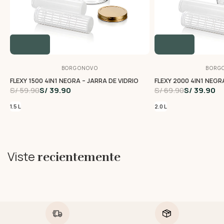
BORGONOVO
BORG
FLEXY 1500 4IN1 NEGRA – JARRA DE VIDRIO
FLEXY 2000 4IN1 NEGR
S/ 59.90
S/ 39.90
S/ 69.90
S/ 39.90
1.5 L
2.0 L
Viste
recientemente