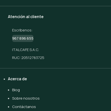
Atención al cliente
Escríbenos:
967 896 655
ITALCAFE S.A.C.
RUC: 20512783725
Acerca de
Blog
Sobre nosotros
Contáctanos