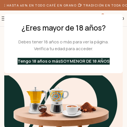
E HASTA 40% EN TODO CAFÉ EN GRANO
TRADICIÓN EN TODA OC
0
S/
0.00
¿Eres mayor de 18 años?
Inicio
Cafeteras
Cafeteras Italianas
Inducción
Debes tener 18 años o más para ver la página.
Inducción
Verifica tu edad para acceder.
Descubre cafeteras italianas de acero inoxidable y
aluminio, aptas para todas las fuentes de calor, incluida
Tengo 18 años o más
SOY MENOR DE 18 AÑOS
inducción.