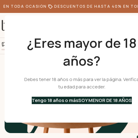
 EN TODA OCASIÓN
DESCUENTOS DE HASTA 40% EN TOD
¿Eres mayor de 18
+10k de clientes felice
Agrega S/300.00 más y obtén envío gratis
años?
Inicio
Cafeteras
Cafeteras Italianas
Acero Inoxidable
Debes tener 18 años o más para ver la página. Verific
tu edad para acceder.
Tengo 18 años o más
SOY MENOR DE 18 AÑOS