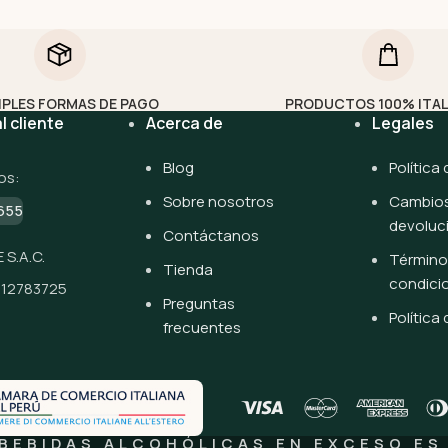
IPLES FORMAS DE PAGO
PRODUCTOS 100% ITA
l cliente
Acerca de
Legales
Blog
Política
os:
Sobre nosotros
Cambios
655
devoluc
Contáctanos
 S.A.C.
Término
Tienda
condici
512783725
Preguntas
Política
frecuentes
BEBIDAS ALCOHÓLICAS EN EXCESO ES