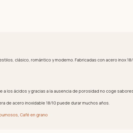
 estilos, clásico, romántico y moderno. Fabricadas con acero inox 18
te a los ácidos y gracias a la ausencia de porosidad no coge sabores
etera de acero inoxidable 18/10 puede durar muchos años.
spumosos
,
Café en grano