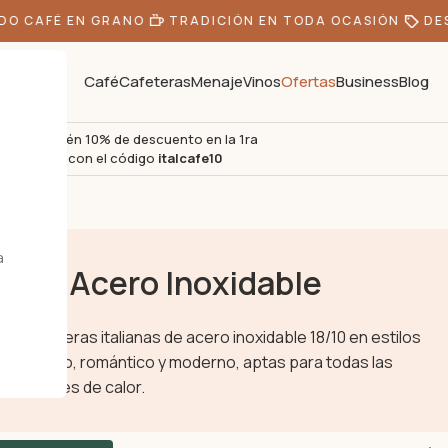
O CAFÉ EN GRANO
TRADICIÓN EN TODA OCASIÓN
DES
Café
Cafeteras
Menaje
Vinos
Ofertas
Business
Blog
Obtén 10% de descuento en la 1ra
s
compra con el código
italcafe10
a
Acero Inoxidable
Cafeteras italianas de acero inoxidable 18/10 en estilos
clásico, romántico y moderno, aptas para todas las
fuentes de calor.