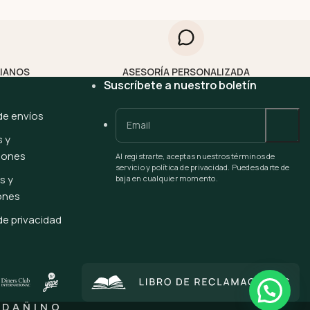
LIANOS
ASESORÍA PERSONALIZADA
Suscríbete a nuestro boletín
 de envíos
 y
iones
Al registrarte, aceptas nuestros términos de
servicio y política de privacidad. Puedes darte de
s y
baja en cualquier momento.
ones
 de privacidad
 DAÑINO