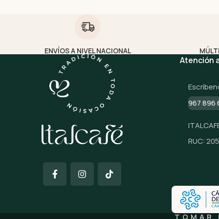
ENVÍOS A NIVEL NACIONAL
MÚLT
Atención a
Escríben
967 896 
ITALCAFE
RUC: 20
TOMAR 