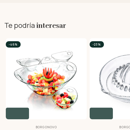
Te podría
interesar
-46%
-23%
BORGONOVO
BORG