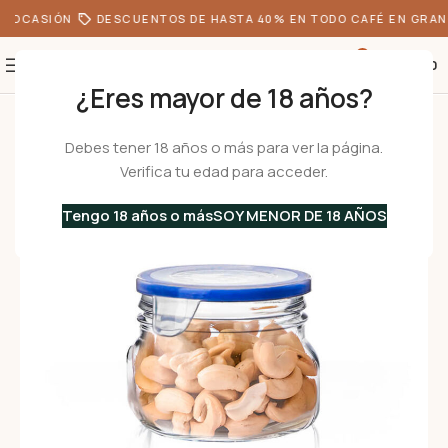
 OCASIÓN
DESCUENTOS DE HASTA 40% EN TODO CAFÉ EN GRANO
0
S/
0.00
¿Eres mayor de 18 años?
Inicio
•
Menaje
•
Frascos de Vidrio
•
SUPERBLOCK 500 ml – Frasco de Vi
Debes tener 18 años o más para ver la página.
Verifica tu edad para acceder.
Tengo 18 años o más
SOY MENOR DE 18 AÑOS