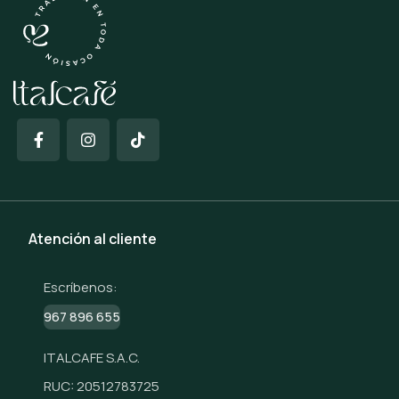
Atención al cliente
Escríbenos:
967 896 655
ITALCAFE S.A.C.
RUC: 20512783725