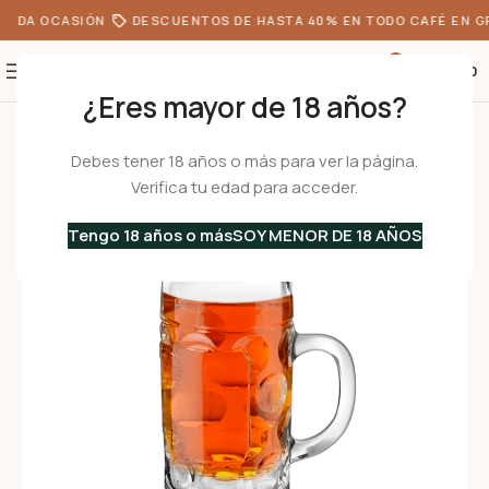
TODA OCASIÓN
DESCUENTOS DE HASTA 40% EN TODO CAFÉ EN G
0
S/
0.00
¿Eres mayor de 18 años?
Inicio
•
Menaje
•
Vasos
•
DON 40 – Set de 6 Vasos shot
Debes tener 18 años o más para ver la página.
Verifica tu edad para acceder.
Tengo 18 años o más
SOY MENOR DE 18 AÑOS