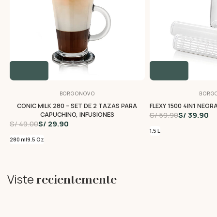
BORGONOVO
BORG
CONIC MILK 280 – SET DE 2 TAZAS PARA
FLEXY 1500 4IN1 NEGRA
S/ 59.90
S/ 39.90
CAPUCHINO, INFUSIONES
S/ 49.00
S/ 29.90
1.5 L
280 ml
9.5 Oz
Viste
recientemente