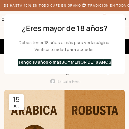
DE HASTA 40% EN TODO CAFÉ EN GRANO
TRADICIÓN EN TODA O
0
S/
0.00
¿Eres mayor de 18 años?
Blog
Debes tener 18 años o más para ver la página.
Verifica tu edad para acceder.
GUÍAS
Tengo 18 años o más
SOY MENOR DE 18 AÑOS
Arábica vs Robusta: Elige el café ideal para ti
Italcafé Perú
15
JUL