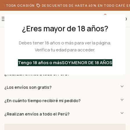
EN TODA OCASIÓN
DESCUENTOS DE HASTA 40% EN TODO CAFÉ E
0
S/
0.00
¿Eres mayor de 18 años?
Preguntas frecuentes
Debes tener 18 años o más para ver la página.
Verifica tu edad para acceder.
ENVÍOS
Tengo 18 años o más
SOY MENOR DE 18 AÑOS
¿Realizan envíos a todo el Perú?
¿Los envíos son gratis?
¿En cuánto tiempo recibiré mi pedido?
¿Realizan envíos a todo el Perú?